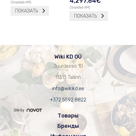
4,297.84
€
(Sisaldab KM)
(Sisaldab KM)
ПОКАЗАТЬ
ПОКАЗАТЬ
Wiki KD OÜ
Juurdeveo 10
11313 Tallinn
info@wikikd.ee
+372 5592 8822
Site by
Товары
Бренды