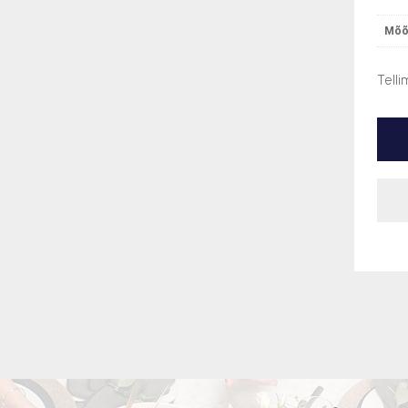
Mõõ
Telli
Mõõdud (LxSxK), mm
500x500x205
DF