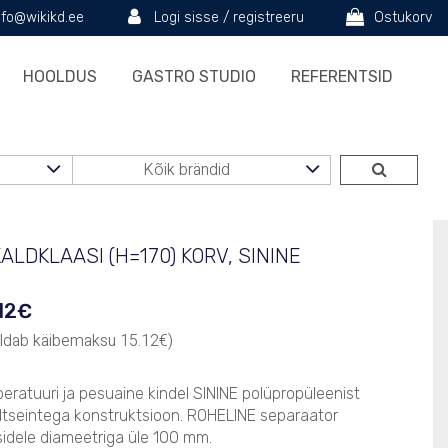
nfo@wikikd.ee
Logi sisse / registreeru
Ostukorv
HOOLDUS
GASTRO STUDIO
REFERENTSID
KALDKLAASI (H=170) KORV, SININE
12
€
aldab käibemaksu
15.12
€
)
eratuuri ja pesuaine kindel SININE polüpropüleenist
ltseintega konstruktsioon. ROHELINE separaator
sidele diameetriga üle 100 mm.