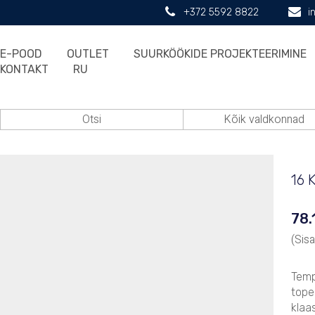
+372 5592 8822
i
E-POOD
OUTLET
SUURKÖÖKIDE PROJEKTEERIMINE
KONTAKT
RU
16 
78.
(Sis
Temp
tope
klaa