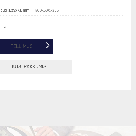
dud (LxSxK), mm
500x500x205
misel
TELLIMUS