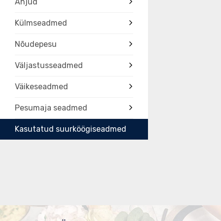
Ahjud
Külmseadmed
Nõudepesu
Väljastusseadmed
Väikeseadmed
Pesumaja seadmed
Kasutatud suurköögiseadmed
Tootekood
867030
Tootelehe P
867030.pdf