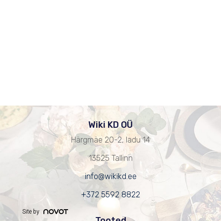
Wiki KD OÜ
Härgmäe 20-2, ladu 14
13525 Tallinn
info@wikikd.ee
+372 5592 8822
Site by
Tooted