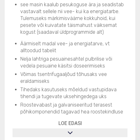
see masin kaalub pesukoguse ära ja seadistab
vastavalt sellele nii vee- kui ka energiatarbe.
Tulemuseks märkimisväärne kokkuhoid, kui
pesete või kuivatate täismahust väiksemat
kogust (saadaval üldprogrammide alt)
Äärmiselt madal vee- ja energiatarve, vt
alltoodud tabelit
Nelja lahtriga pesuainesahtel pulbrilise või
vedela pesuaine käsitsi doseerimiseks
Võimas tsentrifugaaljõud tõhusaks vee
eraldamiseks
Tihedaks kasutuseks mõeldud vastupidava
tihendi ja tugevate uksehingedega uks
Roostevabast ja galvaniseeritud terasest
põhikomponendid tagavad hea roostekindluse
LOE EDASI