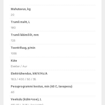
Mahutavus, kg
20
Trumli maht, L
180
Trumli läbimõõt, mm
725
Tsentrifuug, p/min
1055
Küte
Elekter / Aur
Elektriühendus, kW/V/Hz/A
18,5 / 400 / 50 / 35
Pesuprogrammi kestus, min (60 C, tavapesu)
60
Veekulu (külm+soe), L