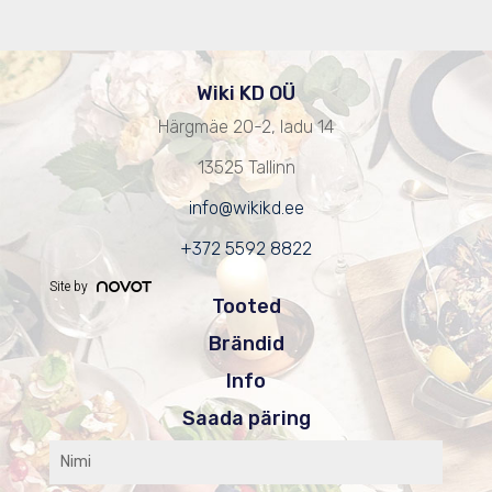
Wiki KD OÜ
Härgmäe 20-2, ladu 14
13525 Tallinn
info@wikikd.ee
+372 5592 8822
Site by
Tooted
Brändid
Info
Saada päring