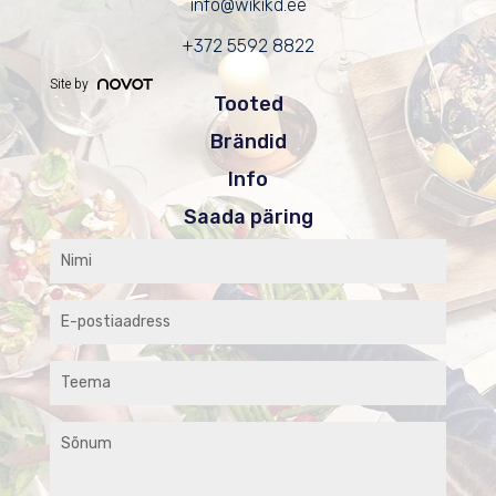
info@wikikd.ee
+372 5592 8822
Site by
Tooted
Brändid
Info
Saada päring