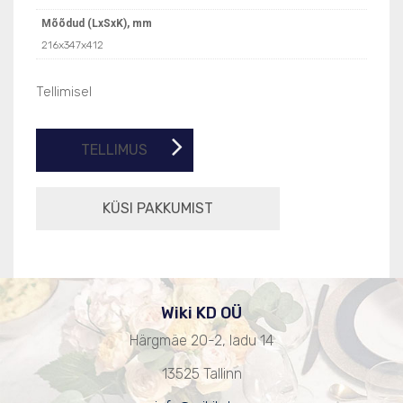
Mõõdud (LxSxK), mm
216x347x412
Tellimisel
TELLIMUS
Wiki KD OÜ
Härgmäe 20-2, ladu 14
13525 Tallinn