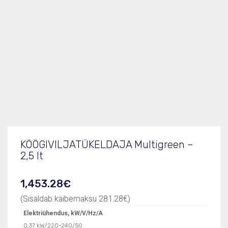
Tootekood
603843
Elektriühendus, kW/V/Hz/A
0,37 kW/220-240/50
Mõõdud (LxSxK), mm
216x347x412
Tootelehe PDF
603843.pdf
KÖÖGIVILJATÜKELDAJA Multigreen –
2,5 lt
1,453.28
€
(Sisaldab käibemaksu
281.28
€
)
Elektriühendus, kW/V/Hz/A
0,37 kW/220-240/50