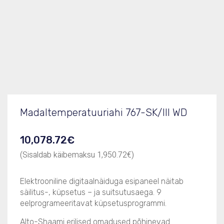
Tootekood
767-SK/III
Mõõdud (LxSxK), mm
645x819x749
Madaltemperatuuriahi 767-SK/III WD
10,078.72
€
(Sisaldab käibemaksu
1,950.72
€
)
Elektrooniline digitaalnäiduga esipaneel näitab
säilitus-, küpsetus – ja suitsutusaega. 9
eelprogrameeritavat küpsetusprogrammi.
Alto-Shaami erilised omadused põhinevad