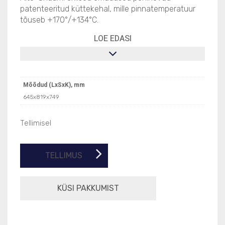
patenteeritud küttekehal, mille pinnatemperatuur
tõuseb +170°/+134°C.
LOE EDASI
Mõõdud (LxSxK), mm
645x819x749
Tellimisel
TELLIMUS