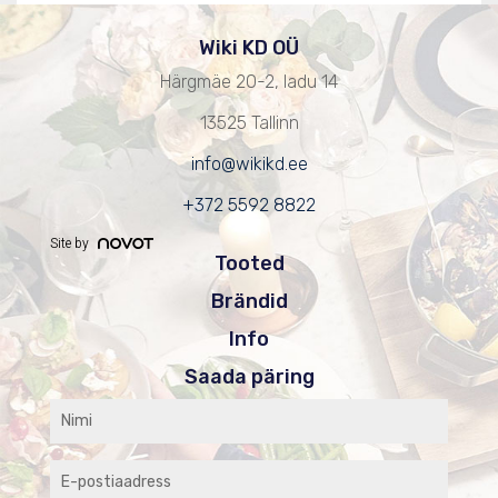
Wiki KD OÜ
Härgmäe 20-2, ladu 14
13525 Tallinn
info@wikikd.ee
+372 5592 8822
Site by
Tooted
Brändid
Info
Saada päring