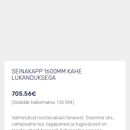
Tootekood
132924
Mõõdud (LxSxK), mm
1600x400x650
Tootelehe PDF
132924.pdf
SEINAKAPP 1600MM KAHE
LÜKANDUKSEGA
705.56
€
(Sisaldab käibemaksu
136.56
€
)
Valmistatud roostevabast terasest. Sisemine uks,
vahepealne riiul, tagapaneel ja tugevdused on