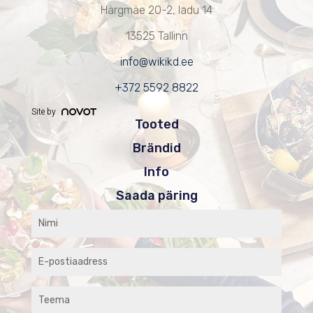
Härgmäe 20-2, ladu 14
13525 Tallinn
info@wikikd.ee
+372 5592 8822
Site by
Tooted
Brändid
Info
Saada päring