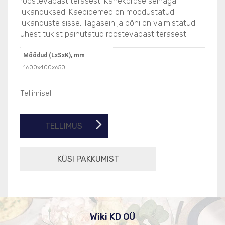
roostevabast terasest. Kahekordse seinaga
lükanduksed. Käepidemed on moodustatud
lükanduste sisse. Tagasein ja põhi on valmistatud
ühest tükist painutatud roostevabast terasest.
Mõõdud (LxSxK), mm
1600x400x650
Tellimisel
TELLIMUS
Wiki KD OÜ