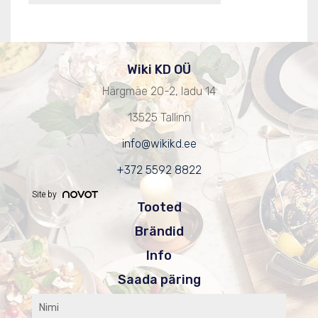
Wiki KD OÜ
Härgmäe 20-2, ladu 14
13525 Tallinn
info@wikikd.ee
+372 5592 8822
Site by
Tooted
Brändid
Info
Saada päring