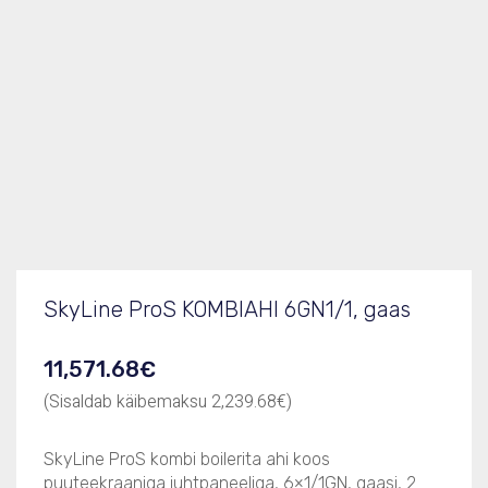
Tootekood
217680
Elektriühendus, kW/V/Hz/A
12,0 gaas/ 1,10 el/ 220-240/ 50
Mõõdud (LxSxK), mm
867x775x808
Tootelehe PDF
217680.pdf
SkyLine ProS KOMBIAHI 6GN1/1, gaas
11,571.68
€
(Sisaldab käibemaksu
2,239.68
€
)
SkyLine ProS kombi boilerita ahi koos
puuteekraaniga juhtpaneeliga, 6×1/1GN, gaasi, 2