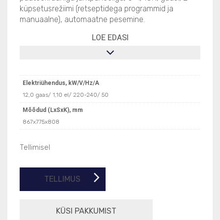
küpsetusrežiimi (retseptidega programmid ja
manuaalne), automaatne pesemine.
LOE EDASI
Elektriühendus, kW/V/Hz/A
12,0 gaas/ 1,10 el/ 220-240/ 50
Mõõdud (LxSxK), mm
867x775x808
Tellimisel
TELLIMUS