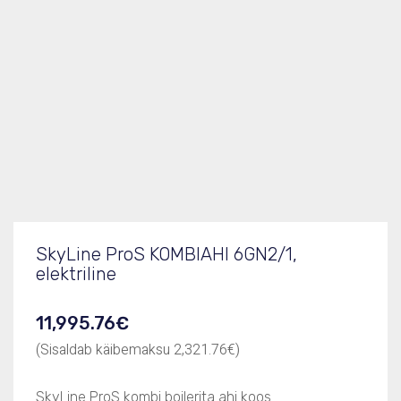
Tootekood
217621
Elektriühendus, kW/V/Hz/A
21,4/380-415/50
Mõõdud (LxSxK), mm
1090x971x808
Tootelehe PDF
217621.pdf
SkyLine ProS KOMBIAHI 6GN2/1,
elektriline
11,995.76
€
(Sisaldab käibemaksu
2,321.76
€
)
SkyLine ProS kombi boilerita ahi koos