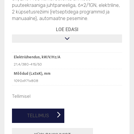
puuteekraaniga juhtpaneeliga, 6×2/1GN, elektriline,
2 küpsetusrežiimi (retseptidega programmid ja
manuaalne), automaatne pesemine.
LOE EDASI
Elektriühendus, kW/V/Hz/A
21,4/380-415/50
Mõõdud (LxSxK), mm
1090x971x808
Tellimisel
TELLIMUS