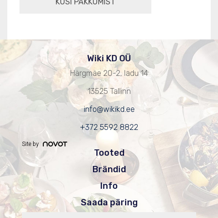
Wiki KD OÜ
Härgmäe 20-2, ladu 14
13525 Tallinn
info@wikikd.ee
+372 5592 8822
Site by
Tooted
Brändid
Info
Saada päring