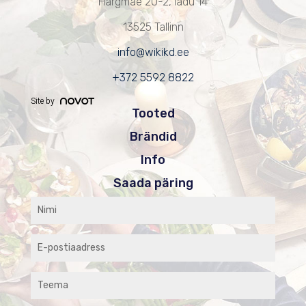
Härgmäe 20-2, ladu 14
13525 Tallinn
info@wikikd.ee
+372 5592 8822
Site by
Tooted
Brändid
Info
Saada päring