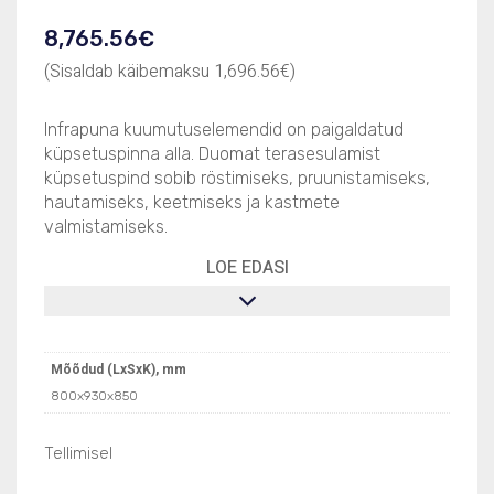
8,765.56
€
(Sisaldab käibemaksu
1,696.56
€
)
Infrapuna kuumutuselemendid on paigaldatud
küpsetuspinna alla. Duomat terasesulamist
küpsetuspind sobib röstimiseks, pruunistamiseks,
hautamiseks, keetmiseks ja kastmete
valmistamiseks.
LOE EDASI
Mõõdud (LxSxK), mm
800x930x850
Tellimisel