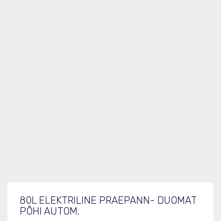
Tootekood
391146
Mõõdud (LxSxK), mm
800x930x850
Tootelehe PDF
391146.pdf
80L ELEKTRILINE PRAEPANN- DUOMAT
PÕHI AUTOM.