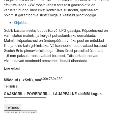
efektiivsusega 7kW roostevabast terasest gaasipõletid on
varustatud leegi kustumist kontrolliva süsteemi, optimaalset
põlemist garanteeriva süsteemiga ja kaitstud pilootleegiga.
Kirjeldus
Sobib kasutamiseks loodusliku või LPG gaasiga. Küpsetusrest on
valmistatud malmist ja kergelt puhastamiseks eemaldada.
Malmist küpsetusrest on ümberpööratav- üks pool on mõeldud
liha ja teine kala grillimiseks. Välispaneelid roostevabast terasest
Scotch Brite pinnaviimistlusega. Ühes tükist pressitud ülaosa on
1,5 mm paksust roostevabast terasest. Täisnurksed servad
võimaldavad seadmeid omavahel tihedalt ühendada.
Loe edasi
400x730x250
Mõõdud (LxSxK), mm
Tellimisel
GAASIGRILL POWERGRILL, LAUAPEALNE 400MM kogus
Tellimus