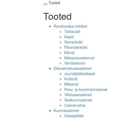
Tooted
Tooted
Roostevaba mööbel
Töölauad
Kapid
Seinariiulid
Põrandariiulid
Kärud
Kätepesuvalamud
Ventilatsioon
Ettevalmistusseadmed
Juurviljatükeldajad
Kutterid
Mikserid
Pesu- ja koorimismasinad
Viilutusseadmed
Vaakummasinad
Lisavarustus
Kuumseadmed
Gaasipliidid