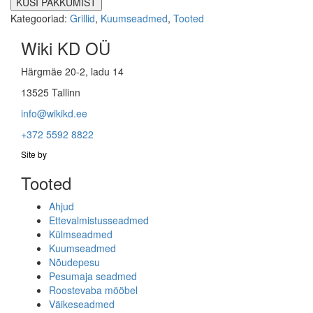
Kategooriad:
Grillid
,
Kuumseadmed
,
Tooted
Wiki KD OÜ
Härgmäe 20-2, ladu 14
13525 Tallinn
info@wikikd.ee
+372 5592 8822
Site by
Tooted
Ahjud
Ettevalmistusseadmed
Külmseadmed
Kuumseadmed
Nõudepesu
Pesumaja seadmed
Roostevaba mööbel
Väikeseadmed