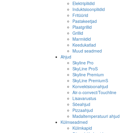
Elektripliidid
Induktsioonpliidid
Fritüürid
Pastakeetjad
Plaatgrillid
Grillid
Marmiidid
Keedukatlad
Muud seadmed
Ahjud
Skyline Pro
SkyLine ProS
Skyline Premium
SkyLine PremiumS
Konvektsioonahjud
Air-o-convect/Touchline
Lisavarustus
Söeahjud
Pizzaahjud
Madaltemperatuuri ahjud
Külmseadmed
Külmkapid