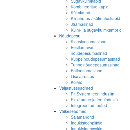
Sügavkülmkapid
Kombineeritud kapid
Külmlauad
Kiirjahutus-/ külmutuskapid
Jäämasinad
Külm- ja sügavkülmkambrid
Nõudepesu
Klaasipesumasinad
Eestlaetavad
nõudepesumasinad
Kuppelnõudepesumasinad
Tunnelnõudepesumasinad
Potipesumasinad
Lisavarustus
Korvid
Väljastusseadmed
Fit System teenindusliin
Flexi bufee ja teenindusliin
Integreeritud tooted
Väikeseadmed
Salamandrid
Induktsioonpliidid
Induktsioonwokid