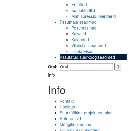
Fritüürid
Kontaktgrillid
Mahlapressid, blenderid
Pesumaja seadmed
Pesumasinad
Kuivatid
Kalandrid
Viimistlusseadmed
Lisatarvikud
Kasutatud suurköögiseadmed
Otsi:
Info
Info
Kontakt
Hooldus
Suurköökide projekteerimine
Referentsid
Müügitingimused
Privaatsuspõhimõtted