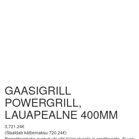
Tootekood
371042
Mõõdud (LxSxK), mm
400x730x250
Tootelehe PDF
371042.pdf
GAASIGRILL
POWERGRILL,
LAUAPEALNE 400MM
3,721.24
€
(Sisaldab käibemaksu
720.24
€
)
Paigaldamiseks avatud või sild tüüpi alusele ja cantileverile. Suure