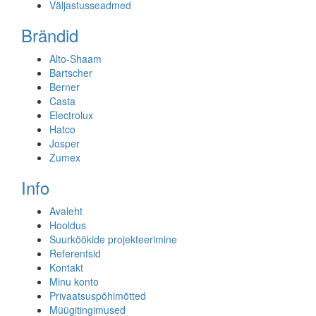
Väljastusseadmed
Brändid
Alto-Shaam
Bartscher
Berner
Casta
Electrolux
Hatco
Josper
Zumex
Info
Avaleht
Hooldus
Suurköökide projekteerimine
Referentsid
Kontakt
Minu konto
Privaatsuspõhimõtted
Müügitingimused