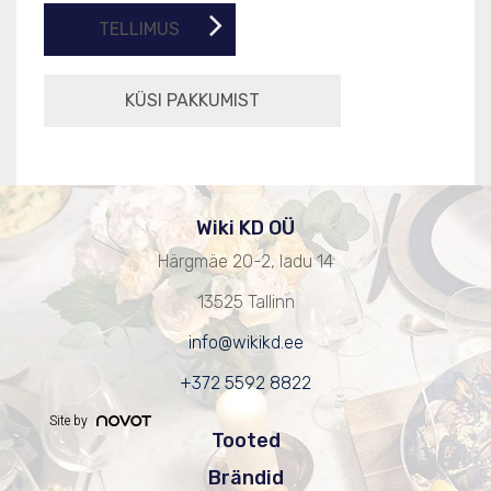
TELLIMUS
Wiki KD OÜ
Härgmäe 20-2, ladu 14
13525 Tallinn
info@wikikd.ee
+372 5592 8822
Site by
Tooted
Brändid