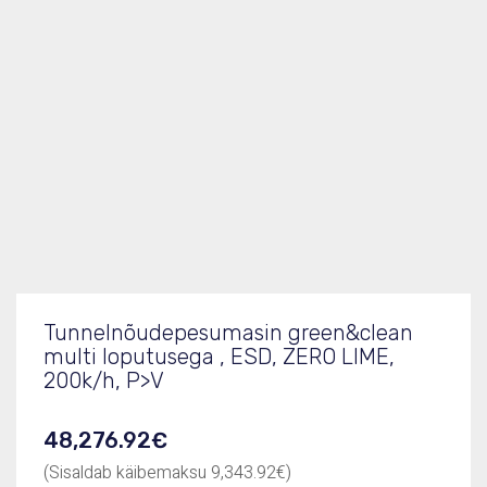
Tootekood
535018
Elektriühendus, kW/V/Hz/A
29,7/ 380-415/ 50
Mõõdud (LxSxK), mm
2640x895x1785
Tootelehe PDF
535018.pdf
Tunnelnõudepesumasin green&clean
multi loputusega , ESD, ZERO LIME,
200k/h, P>V
48,276.92
€
(Sisaldab käibemaksu
9,343.92
€
)