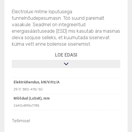
Electroluxi mitme loputusega
tunnelnõudepesumasin. Töö suund paremalt
vasakule. Seadmel on integreeritud
energiasäästuseade (ESD) mis kasutab ära masinas
oleva soojuse selleks, et kuumutada sisenevat
külma vett enne boilerisse sisenemist.
LOE EDASI
Elektriühendus, kW/V/Hz/A
29,7/ 380-415/ 50
Mõõdud (LxSxK), mm
2640x895x1785
Tellimisel